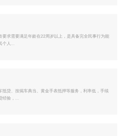
龄要求需要满足年龄在22周岁以上，是具备完全民事行为能
人...
车抵贷、按揭车典当、黄金手表抵押等服务，利率低，手续
验，...